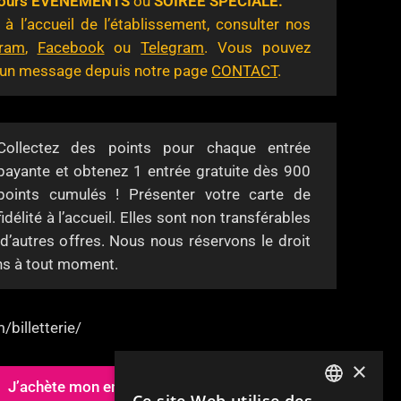
s jours EVENEMENTS
ou
SOIREE SPECIALE.
 à l’accueil de l’établissement, consulter nos
gram
,
Facebook
ou
Telegram
. Vous pouvez
 un message depuis notre page
CONTACT
.
Collectez des points pour chaque entrée
payante et obtenez 1 entrée gratuite dès 900
points cumulés ! Présenter votre carte de
fidélité à l’accueil. Elles sont non transférables
d’autres offres. Nous nous réservons le droit
ns à tout moment.
/billetterie/
×
J’achète mon entrée