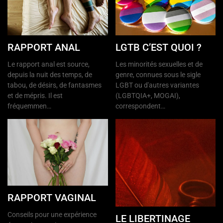
RAPPORT ANAL
LGTB C’EST QUOI ?
Le rapport anal est source,
Les minorités sexuelles et de
depuis la nuit des temps, de
genre, connues sous le sigle
tabou, de désirs, de fantasmes
LGBT ou d'autres variantes
et de mépris. Il est
(LGBTQIA+, MOGAI),
fréquemmen…
correspondent…
RAPPORT VAGINAL
Conseils pour une expérience
LE LIBERTINAGE