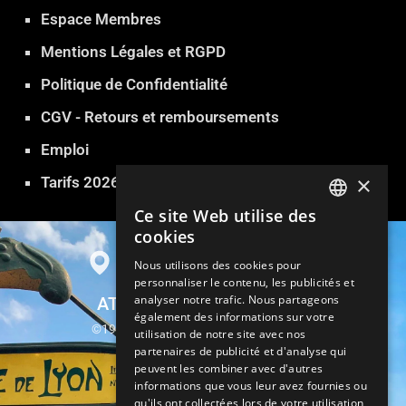
Espace Membres
Mentions Légales et RGPD
Politique de Confidentialité
CGV - Retours et remboursements
Emploi
×
Tarifs 2026
Ce site Web utilise des
FRENCH
cookies
ENGLISH
Nous utilisons des cookies pour
personnaliser le contenu, les publicités et
GERMAN
analyser notre trafic. Nous partageons
ATLANTIDE SAUNA PARIS
ITALIAN
également des informations sur votre
©1999-2026 Atlantide Sauna Hammam
utilisation de notre site avec nos
SPANISH
partenaires de publicité et d'analyse qui
13, rue Parrot 75012 Paris
peuvent les combiner avec d'autres
TURKISH
informations que vous leur avez fournies ou
Métro Gare de Lyon
qu'ils ont collectées lors de votre utilisation