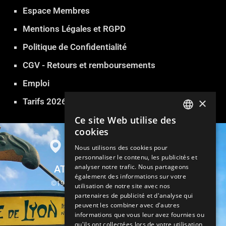
Espace Membres
Mentions Légales et RGPD
Politique de Confidentialité
CGV - Retours et remboursements
Emploi
×
Tarifs 2026
Ce site Web utilise des
FRENCH
cookies
ENGLISH
Nous utilisons des cookies pour
personnaliser le contenu, les publicités et
GERMAN
analyser notre trafic. Nous partageons
ATLANTIDE SAUNA PARIS
ITALIAN
également des informations sur votre
©1999-2026 Atlantide Sauna Hammam
utilisation de notre site avec nos
SPANISH
partenaires de publicité et d'analyse qui
13, rue Parrot 75012 Paris
peuvent les combiner avec d'autres
TURKISH
informations que vous leur avez fournies ou
Métro Gare de Lyon
qu'ils ont collectées lors de votre utilisation