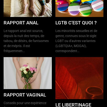
RAPPORT ANAL
LGTB C’EST QUOI ?
Le rapport anal est source,
Les minorités sexuelles et de
depuis la nuit des temps, de
genre, connues sous le sigle
tabou, de désirs, de fantasmes
LGBT ou d'autres variantes
et de mépris. Il est
(LGBTQIA+, MOGAI),
fréquemmen…
correspondent…
RAPPORT VAGINAL
Conseils pour une expérience
LE LIBERTINAGE