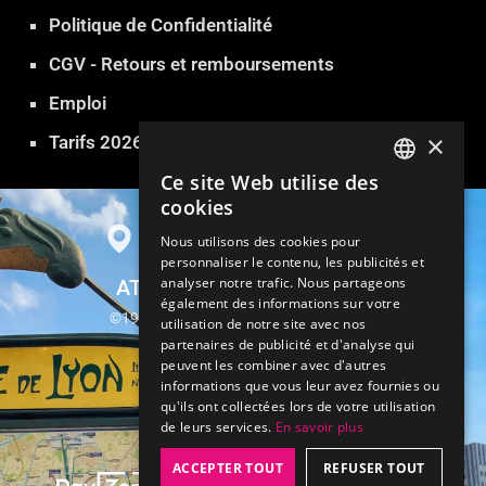
Politique de Confidentialité
CGV - Retours et remboursements
Emploi
×
Tarifs 2026
Ce site Web utilise des
FRENCH
cookies
ENGLISH
Nous utilisons des cookies pour
personnaliser le contenu, les publicités et
GERMAN
analyser notre trafic. Nous partageons
ATLANTIDE SAUNA PARIS
ITALIAN
également des informations sur votre
©1999-2026 Atlantide Sauna Hammam
utilisation de notre site avec nos
SPANISH
partenaires de publicité et d'analyse qui
13, rue Parrot 75012 Paris
peuvent les combiner avec d'autres
TURKISH
informations que vous leur avez fournies ou
Métro Gare de Lyon
qu'ils ont collectées lors de votre utilisation
PORTUGUESE
Billetterie
de leurs services.
En savoir plus
ACCEPTER TOUT
REFUSER TOUT