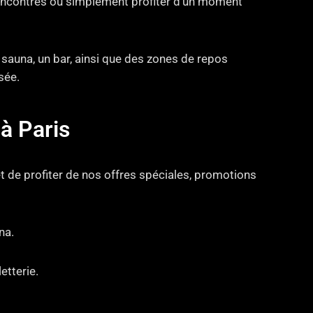
 rencontres ou simplement profiter d’un moment
auna, un bar, ainsi que des zones de repos
sée.
à Paris
t de profiter de nos offres spéciales, promotions
na.
etterie.