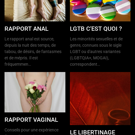
RAPPORT ANAL
LGTB C’EST QUOI ?
Le rapport anal est source,
Les minorités sexuelles et de
depuis la nuit des temps, de
genre, connues sous le sigle
tabou, de désirs, de fantasmes
LGBT ou d'autres variantes
et de mépris. Il est
(LGBTQIA+, MOGAI),
fréquemmen…
correspondent…
RAPPORT VAGINAL
Conseils pour une expérience
LE LIBERTINAGE