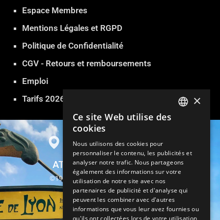
Espace Membres
Mentions Légales et RGPD
Politique de Confidentialité
CGV - Retours et remboursements
Emploi
×
Tarifs 2026
Ce site Web utilise des
FRENCH
cookies
ENGLISH
Nous utilisons des cookies pour
personnaliser le contenu, les publicités et
GERMAN
analyser notre trafic. Nous partageons
ATLANTIDE SAUNA PARIS
ITALIAN
également des informations sur votre
©1999-2026 Atlantide Sauna Hammam
utilisation de notre site avec nos
SPANISH
partenaires de publicité et d'analyse qui
13, rue Parrot 75012 Paris
peuvent les combiner avec d'autres
TURKISH
informations que vous leur avez fournies ou
Métro Gare de Lyon
qu'ils ont collectées lors de votre utilisation