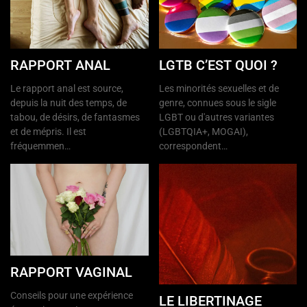
RAPPORT ANAL
LGTB C’EST QUOI ?
Le rapport anal est source,
Les minorités sexuelles et de
depuis la nuit des temps, de
genre, connues sous le sigle
tabou, de désirs, de fantasmes
LGBT ou d'autres variantes
et de mépris. Il est
(LGBTQIA+, MOGAI),
fréquemmen…
correspondent…
RAPPORT VAGINAL
Conseils pour une expérience
LE LIBERTINAGE