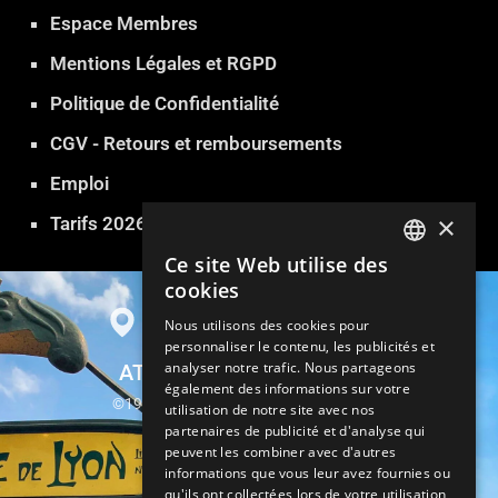
Espace Membres
Mentions Légales et RGPD
Politique de Confidentialité
CGV - Retours et remboursements
Emploi
×
Tarifs 2026
Ce site Web utilise des
FRENCH
cookies
ENGLISH
Nous utilisons des cookies pour
personnaliser le contenu, les publicités et
GERMAN
analyser notre trafic. Nous partageons
ATLANTIDE SAUNA PARIS
ITALIAN
également des informations sur votre
©1999-2026 Atlantide Sauna Hammam
utilisation de notre site avec nos
SPANISH
partenaires de publicité et d'analyse qui
13, rue Parrot 75012 Paris
peuvent les combiner avec d'autres
TURKISH
informations que vous leur avez fournies ou
Métro Gare de Lyon
qu'ils ont collectées lors de votre utilisation