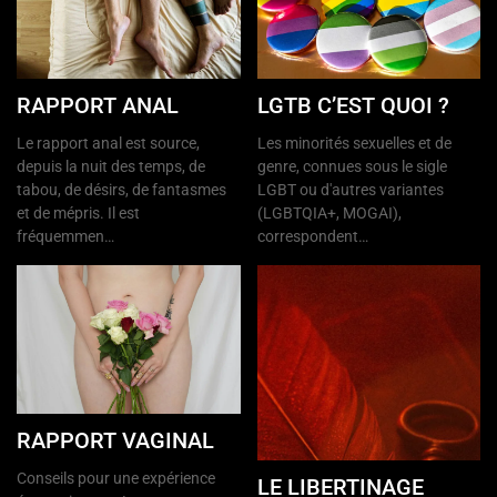
RAPPORT ANAL
LGTB C’EST QUOI ?
Le rapport anal est source,
Les minorités sexuelles et de
depuis la nuit des temps, de
genre, connues sous le sigle
tabou, de désirs, de fantasmes
LGBT ou d'autres variantes
et de mépris. Il est
(LGBTQIA+, MOGAI),
fréquemmen…
correspondent…
RAPPORT VAGINAL
Conseils pour une expérience
LE LIBERTINAGE