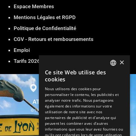
Espace Membres
Mentions Légales et RGPD
Politique de Confidentialité
CGV - Retours et remboursements
Emploi
×
Tarifs 2026
Ce site Web utilise des
FRENCH
cookies
ENGLISH
Nous utilisons des cookies pour
personnaliser le contenu, les publicités et
GERMAN
analyser notre trafic. Nous partageons
ATLANTIDE SAUNA PARIS
ITALIAN
également des informations sur votre
©1999-2026 Atlantide Sauna Hammam
utilisation de notre site avec nos
SPANISH
partenaires de publicité et d'analyse qui
13, rue Parrot 75012 Paris
peuvent les combiner avec d'autres
TURKISH
informations que vous leur avez fournies ou
Métro Gare de Lyon
qu'ils ont collectées lors de votre utilisation