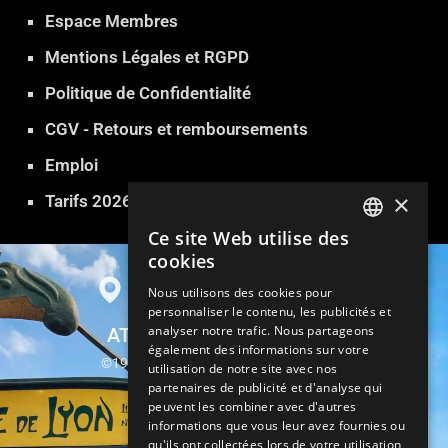
Espace Membres
Mentions Légales et RGPD
Politique de Confidentialité
CGV - Retours et remboursements
Emploi
×
Tarifs 2026
Ce site Web utilise des
FRENCH
cookies
ENGLISH
Nous utilisons des cookies pour
personnaliser le contenu, les publicités et
GERMAN
analyser notre trafic. Nous partageons
ATLANTIDE SAUNA PARIS
ITALIAN
également des informations sur votre
©1999-2026 Atlantide Sauna Hammam
utilisation de notre site avec nos
SPANISH
partenaires de publicité et d'analyse qui
13, rue Parrot 75012 Paris
peuvent les combiner avec d'autres
TURKISH
informations que vous leur avez fournies ou
Métro Gare de Lyon
qu'ils ont collectées lors de votre utilisation