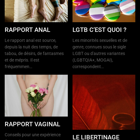
RAPPORT ANAL
LGTB C’EST QUOI ?
Le rapport anal est source,
Les minorités sexuelles et de
depuis la nuit des temps, de
genre, connues sous le sigle
tabou, de désirs, de fantasmes
LGBT ou d'autres variantes
et de mépris. Il est
(LGBTQIA+, MOGAI),
fréquemmen…
correspondent…
RAPPORT VAGINAL
Conseils pour une expérience
LE LIBERTINAGE