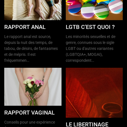
RAPPORT ANAL
LGTB C’EST QUOI ?
Le rapport anal est source,
Les minorités sexuelles et de
depuis la nuit des temps, de
genre, connues sous le sigle
tabou, de désirs, de fantasmes
LGBT ou d'autres variantes
et de mépris. Il est
(LGBTQIA+, MOGAI),
fréquemmen…
correspondent…
RAPPORT VAGINAL
Conseils pour une expérience
LE LIBERTINAGE