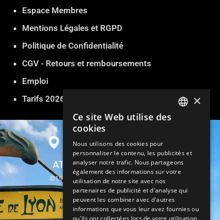
Espace Membres
Mentions Légales et RGPD
Politique de Confidentialité
CGV - Retours et remboursements
Emploi
×
Tarifs 2026
Ce site Web utilise des
FRENCH
cookies
ENGLISH
Nous utilisons des cookies pour
personnaliser le contenu, les publicités et
GERMAN
analyser notre trafic. Nous partageons
ATLANTIDE SAUNA PARIS
ITALIAN
également des informations sur votre
©1999-2026 Atlantide Sauna Hammam
utilisation de notre site avec nos
SPANISH
partenaires de publicité et d'analyse qui
13, rue Parrot 75012 Paris
peuvent les combiner avec d'autres
TURKISH
informations que vous leur avez fournies ou
Métro Gare de Lyon
qu'ils ont collectées lors de votre utilisation