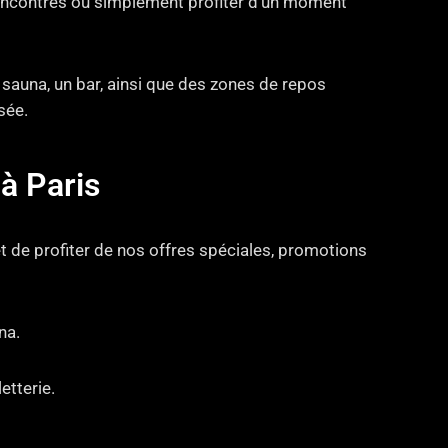
 rencontres ou simplement profiter d’un moment
auna, un bar, ainsi que des zones de repos
sée.
à Paris
t de profiter de nos offres spéciales, promotions
na.
etterie.