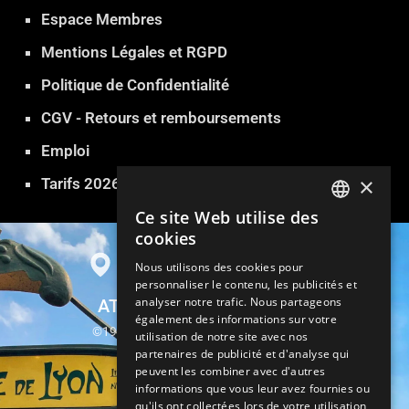
Espace Membres
Mentions Légales et RGPD
Politique de Confidentialité
CGV - Retours et remboursements
Emploi
×
Tarifs 2026
Ce site Web utilise des
FRENCH
cookies
ENGLISH
Nous utilisons des cookies pour
personnaliser le contenu, les publicités et
GERMAN
analyser notre trafic. Nous partageons
ATLANTIDE SAUNA PARIS
ITALIAN
également des informations sur votre
©1999-2026 Atlantide Sauna Hammam
utilisation de notre site avec nos
SPANISH
partenaires de publicité et d'analyse qui
13, rue Parrot 75012 Paris
peuvent les combiner avec d'autres
TURKISH
informations que vous leur avez fournies ou
Métro Gare de Lyon
qu'ils ont collectées lors de votre utilisation