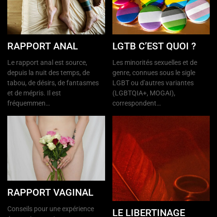
RAPPORT ANAL
LGTB C’EST QUOI ?
Le rapport anal est source,
Les minorités sexuelles et de
depuis la nuit des temps, de
genre, connues sous le sigle
tabou, de désirs, de fantasmes
LGBT ou d'autres variantes
et de mépris. Il est
(LGBTQIA+, MOGAI),
fréquemmen…
correspondent…
RAPPORT VAGINAL
Conseils pour une expérience
LE LIBERTINAGE