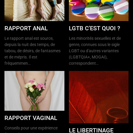
RAPPORT ANAL
LGTB C’EST QUOI ?
Le rapport anal est source,
Les minorités sexuelles et de
depuis la nuit des temps, de
genre, connues sous le sigle
tabou, de désirs, de fantasmes
LGBT ou d'autres variantes
et de mépris. Il est
(LGBTQIA+, MOGAI),
fréquemmen…
correspondent…
RAPPORT VAGINAL
Conseils pour une expérience
LE LIBERTINAGE