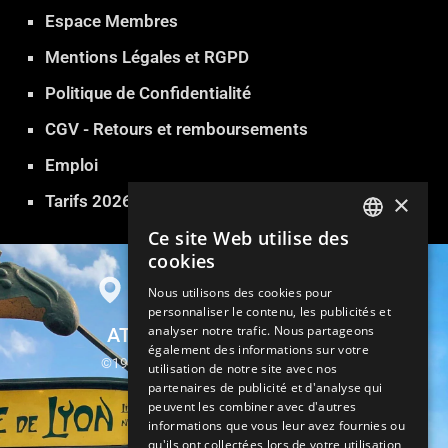
Espace Membres
Mentions Légales et RGPD
Politique de Confidentialité
CGV - Retours et remboursements
Emploi
×
Tarifs 2026
Ce site Web utilise des
FRENCH
cookies
ENGLISH
Nous utilisons des cookies pour
personnaliser le contenu, les publicités et
GERMAN
analyser notre trafic. Nous partageons
ATLANTIDE SAUNA PARIS
ITALIAN
également des informations sur votre
©1999-2026 Atlantide Sauna Hammam
utilisation de notre site avec nos
SPANISH
partenaires de publicité et d'analyse qui
13, rue Parrot 75012 Paris
peuvent les combiner avec d'autres
TURKISH
informations que vous leur avez fournies ou
Métro Gare de Lyon
qu'ils ont collectées lors de votre utilisation