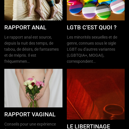
RAPPORT ANAL
LGTB C’EST QUOI ?
Le rapport anal est source,
Les minorités sexuelles et de
depuis la nuit des temps, de
genre, connues sous le sigle
tabou, de désirs, de fantasmes
LGBT ou d'autres variantes
et de mépris. Il est
(LGBTQIA+, MOGAI),
fréquemmen…
correspondent…
RAPPORT VAGINAL
Conseils pour une expérience
LE LIBERTINAGE