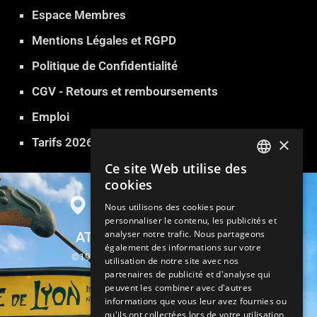
Espace Membres
Mentions Légales et RGPD
Politique de Confidentialité
CGV - Retours et remboursements
Emploi
×
Tarifs 2026
Ce site Web utilise des
FRENCH
cookies
ENGLISH
Nous utilisons des cookies pour
personnaliser le contenu, les publicités et
GERMAN
analyser notre trafic. Nous partageons
ATLANTIDE SAUNA PARIS
ITALIAN
également des informations sur votre
©1999-2026 Atlantide Sauna Hammam
utilisation de notre site avec nos
SPANISH
partenaires de publicité et d'analyse qui
13, rue Parrot 75012 Paris
peuvent les combiner avec d'autres
TURKISH
informations que vous leur avez fournies ou
Métro Gare de Lyon
qu'ils ont collectées lors de votre utilisation