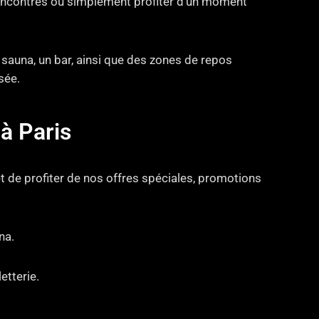
 rencontres ou simplement profiter d’un moment
auna, un bar, ainsi que des zones de repos
sée.
à Paris
t de profiter de nos offres spéciales, promotions
na.
etterie.