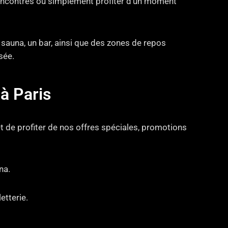
 rencontres ou simplement profiter d’un moment
auna, un bar, ainsi que des zones de repos
sée.
à Paris
t de profiter de nos offres spéciales, promotions
na.
etterie.