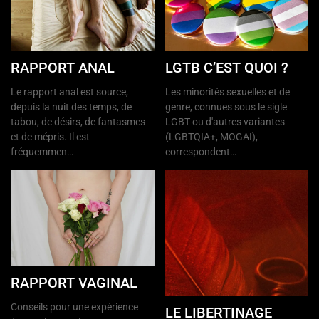
RAPPORT ANAL
LGTB C’EST QUOI ?
Le rapport anal est source,
Les minorités sexuelles et de
depuis la nuit des temps, de
genre, connues sous le sigle
tabou, de désirs, de fantasmes
LGBT ou d'autres variantes
et de mépris. Il est
(LGBTQIA+, MOGAI),
fréquemmen…
correspondent…
RAPPORT VAGINAL
Conseils pour une expérience
LE LIBERTINAGE