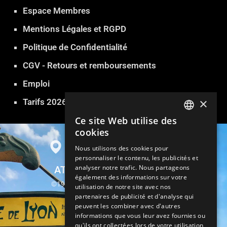
Espace Membres
Mentions Légales et RGPD
Politique de Confidentialité
CGV - Retours et remboursements
Emploi
×
Tarifs 2026
Ce site Web utilise des
FRENCH
cookies
ENGLISH
Nous utilisons des cookies pour
personnaliser le contenu, les publicités et
GERMAN
analyser notre trafic. Nous partageons
ATLANTIDE SAUNA PARIS
ITALIAN
également des informations sur votre
©1999-2026 Atlantide Sauna Hammam
utilisation de notre site avec nos
SPANISH
partenaires de publicité et d'analyse qui
13, rue Parrot 75012 Paris
peuvent les combiner avec d'autres
TURKISH
informations que vous leur avez fournies ou
Métro Gare de Lyon
qu'ils ont collectées lors de votre utilisation